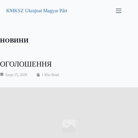
Skip
to
KMKSZ Ukrajnai Magyar Párt
content
НОВИНИ
ОГОЛОШЕННЯ
Szept 15, 2020
1 Min Read